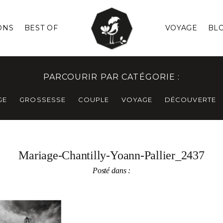
ONS
BEST OF
VOYAGE
BL
PARCOURIR PAR CATÉGORIE :
GE
GROSSESSE
COUPLE
VOYAGE
DÉCOUVERTE
Mariage-Chantilly-Yoann-Pallier_2437
Posté dans :