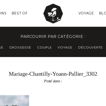
ONS
BEST OF
VOYAGE
BL
PARCOURIR PAR CATÉGORIE :
GE
GROSSESSE
COUPLE
VOYAGE
DÉCOUVERTE
Mariage-Chantilly-Yoann-Pallier_3302
Posté dans :